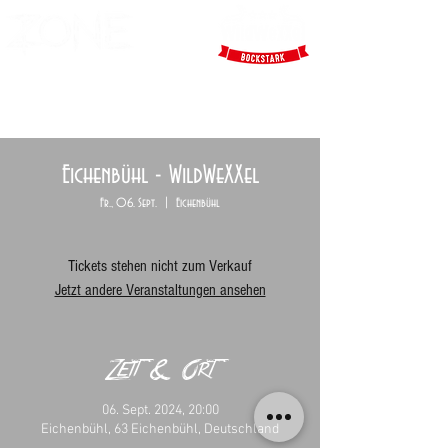
Eichenbühl - WildWeXXel
Fr., 06. Sept.
  |  
Eichenbühl
Tickets stehen nicht zum Verkauf
Jetzt andere Veranstaltungen ansehen
Zeit & Ort
06. Sept. 2024, 20:00
Eichenbühl, 63 Eichenbühl, Deutschland