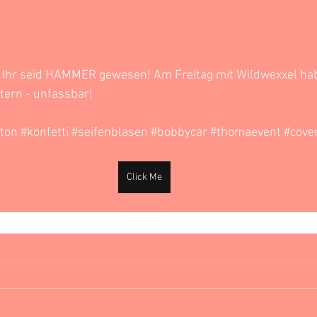
 Ihr seid HAMMER gewesen! Am Freitag mit Wildwexxel hab
tern - unfassbar!  
ston
#konfetti
#seifenblasen
#bobbycar
#thomaevent
#cove
Click Me